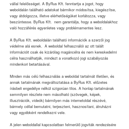
vállal felelősséget. A ByRus Kft. fenntartja a jogot, hogy
weboldalán található adatokat bármikor módosítsa, kiegészítse,
vagy átdolgozza, illetve elérhetőségüket korlátozza, vagy
beszüntesse. ByRus Kft. nem garantálja, hogy a weboldalakhoz
való hozzáférés egyenletes vagy problémamentes lesz.
A ByRus Kft. weboldalán található információk a szerzői jog
védelme alá esnek. A weboldal felhasználói az ott talált
információit csak és kizárólag magáncélra és nem kereskedelmi
célra használhatják, mindezt a vonatkozó jogi szabályozás
mindenkori betartásával.
Minden más célú felhasználás a weboldal tartalmát illetően, és
annak tartalmának megváltoztatása a ByRus Kft. előzetes
írásbeli engedélye nélkül szigorúan tilos. A honlap tartalmának
semmilyen részlete nem másolható (szövegek, képek,
illusztrációk, videók) bármilyen más internetoldal részévé,
bármely céllal bemutatni, terjeszteni, hasznosítani, átruházni
vagy egyébként rendelkezni vele.
A jelen weboldallal kapcsolatban felmerülő jogviták rendezésére