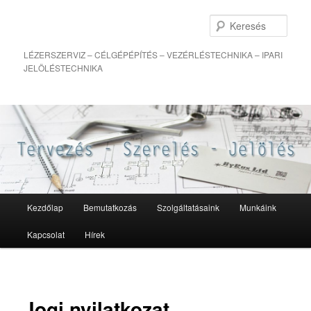
Kere
LÉZERSZERVIZ – CÉLGÉPÉPÍTÉS – VEZÉRLÉSTECHNIKA – IPARI
JELÖLÉSTECHNIKA
Fő
Kezdőlap
Bemutatkozás
Szolgáltatásaink
Munkáink
Tovább
menü
Kapcsolat
Hírek
az
elsődleges
tartalomra
Jogi nyilatkozat