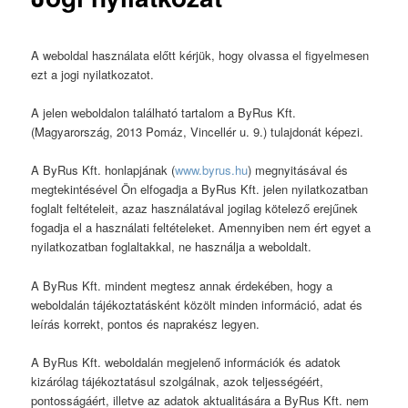
A weboldal használata előtt kérjük, hogy olvassa el figyelmesen
ezt a jogi nyilatkozatot.
A jelen weboldalon található tartalom a ByRus Kft.
(Magyarország, 2013 Pomáz, Vincellér u. 9.) tulajdonát képezi.
A ByRus Kft. honlapjának (
www.byrus.hu
) megnyitásával és
megtekintésével Ön elfogadja a ByRus Kft. jelen nyilatkozatban
foglalt feltételeit, azaz használatával jogilag kötelező erejűnek
fogadja el a használati feltételeket. Amennyiben nem ért egyet a
nyilatkozatban foglaltakkal, ne használja a weboldalt.
A ByRus Kft. mindent megtesz annak érdekében, hogy a
weboldalán tájékoztatásként közölt minden információ, adat és
leírás korrekt, pontos és naprakész legyen.
A ByRus Kft. weboldalán megjelenő információk és adatok
kizárólag tájékoztatásul szolgálnak, azok teljességéért,
pontosságáért, illetve az adatok aktualitására a ByRus Kft. nem