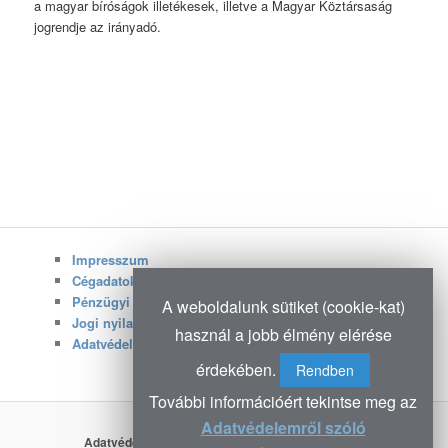
a magyar bíróságok illetékesek, illetve a Magyar Köztársaság
jogrendje az irányadó.
Impresszum
Cégadatok
Pénzügyi adatok
A weboldalunk sütiket (cookie-kat)
Jogi nyilatkozat
használ a jobb élmény elérése
Adatvédelmi irányelvek
érdekében.
Rendben
További információért tekintse meg az
Adatvédelemről szóló
Adatvédelmi irányelvek
Köszönjük WordPress!