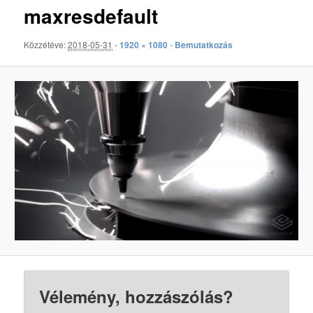
maxresdefault
Közzétéve:
2018-05-31
-
1920 × 1080
-
Bemutatkozás
Vélemény, hozzászólás?