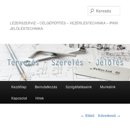
Kere
LÉZERSZERVIZ – CÉLGÉPÉPÍTÉS – VEZÉRLÉSTECHNIKA – IPARI
JELÖLÉSTECHNIKA
Fő
Kezdőlap
Bemutatkozás
Szolgáltatásaink
Munkáink
Tovább
menü
Kapcsolat
Hírek
az
elsődleges
Kép
← Előző
Következő →
navigáció
tartalomra