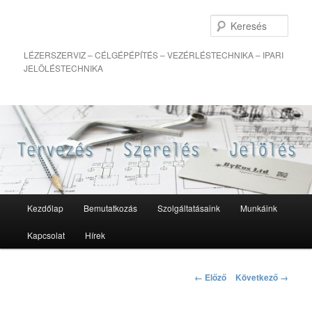
Kere
LÉZERSZERVIZ – CÉLGÉPÉPÍTÉS – VEZÉRLÉSTECHNIKA – IPARI
JELÖLÉSTECHNIKA
Fő
Kezdőlap
Bemutatkozás
Szolgáltatásaink
Munkáink
Tovább
menü
Kapcsolat
Hírek
az
elsődleges
Kép
← Előző
Következő →
navigáció
tartalomra