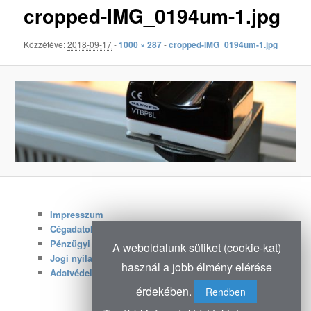
cropped-IMG_0194um-1.jpg
Közzétéve:
2018-09-17
-
1000 × 287
-
cropped-IMG_0194um-1.jpg
Impresszum
Cégadatok
Pénzügyi adatok
A weboldalunk sütiket (cookie-kat)
Jogi nyilatkozat
használ a jobb élmény elérése
Adatvédelmi irányelvek
érdekében.
Rendben