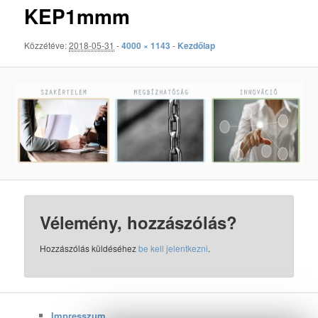
KEP1mmm
Közzétéve:
2018-05-31
-
4000 × 1143
-
Kezdőlap
Vélemény, hozzászólás?
Hozzászólás küldéséhez
be kell jelentkezni
.
Impresszum