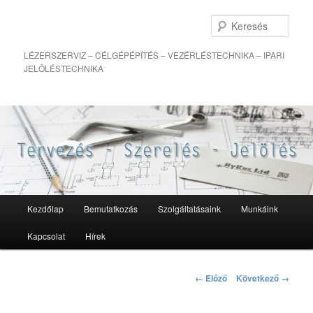
Kere
LÉZERSZERVIZ – CÉLGÉPÉPÍTÉS – VEZÉRLÉSTECHNIKA – IPARI
JELÖLÉSTECHNIKA
Fő
Kezdőlap
Bemutatkozás
Szolgáltatásaink
Munkáink
Tovább
menü
Kapcsolat
Hírek
az
elsődleges
Kép
← Előző
Következő →
navigáció
tartalomra