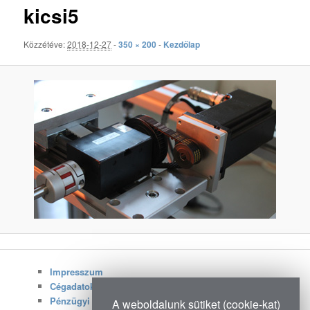
kicsi5
Közzétéve:
2018-12-27
-
350 × 200
-
Kezdőlap
Impresszum
Cégadatok
Pénzügyi adatok
A weboldalunk sütiket (cookie-kat)