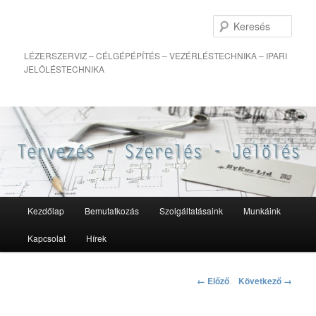
Kere
LÉZERSZERVIZ – CÉLGÉPÉPÍTÉS – VEZÉRLÉSTECHNIKA – IPARI
JELÖLÉSTECHNIKA
Fő
Kezdőlap
Bemutatkozás
Szolgáltatásaink
Munkáink
Tovább
menü
Kapcsolat
Hírek
az
elsődleges
Kép
← Előző
Következő →
navigáció
tartalomra