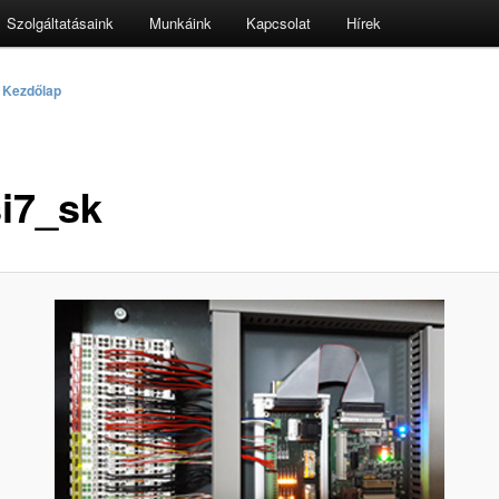
Szolgáltatásaink
Munkáink
Kapcsolat
Hírek
-
Kezdőlap
si7_sk